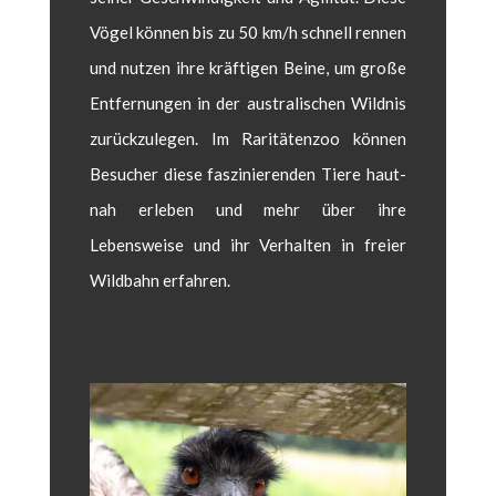
Vögel kön­nen bis zu 50 km/h schnell ren­nen
und nutzen ihre kräfti­gen Beine, um große
Ent­fer­nun­gen in der aus­tralis­chen Wild­nis
zurück­zule­gen. Im Rar­itäten­zoo kön­nen
Besuch­er diese faszinieren­den Tiere haut­
nah erleben und mehr über ihre
Lebensweise und ihr Ver­hal­ten in freier
Wild­bahn erfahren.