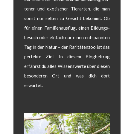
tener und exo­tis­ch­er Tier­arten, die man
son­st nur sel­ten zu Gesicht bekommt. Ob
für einen Fam­i­lien­aus­flug, einen Bil­dungs­
be­such oder ein­fach nur einen entspan­nten
Tag in der Natur – der Rar­itäten­zoo ist das
per­fek­te Ziel. In diesem Blog­beitrag
erfährst du alles Wis­senswerte über diesen
beson­deren Ort und was dich dort
erwartet.