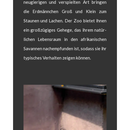
neugieri­gen und ver­spiel­ten Art brin­gen
die Erd­män­nchen Groß und Klein zum
Staunen und Lachen. Der Zoo bietet ihnen
ein großzügiges Gehege, das ihrem natür­
lichen Leben­sraum in den afrikanis­chen
Savan­nen nachemp­fun­den ist, sodass sie ihr
typ­is­ches Ver­hal­ten zeigen kön­nen.