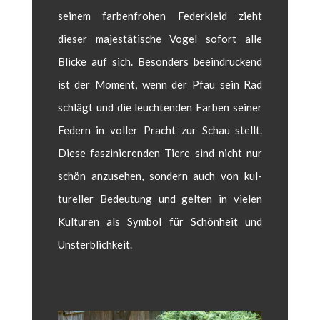
seinem far­ben­fro­hen Fed­erkleid zieht
dieser majestätis­che Vogel sofort alle
Blicke auf sich. Beson­ders beein­druck­end
ist der Moment, wenn der Pfau sein Rad
schlägt und die leuch­t­en­den Far­ben sein­er
Fed­ern in voller Pracht zur Schau stellt.
Diese faszinieren­den Tiere sind nicht nur
schön anzuse­hen, son­dern auch von kul­
tureller Bedeu­tung und gel­ten in vie­len
Kul­turen als Sym­bol für Schön­heit und
Unsterblichkeit.