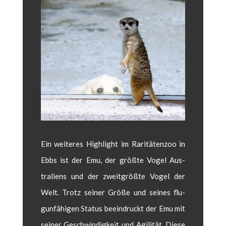
Ein weit­eres High­light im Rar­itäten­zoo in
Ebbs ist der Emu, der größte Vogel Aus­
traliens und der zweit­größte Vogel der
Welt. Trotz sein­er Größe und seines flu­
gun­fähi­gen Sta­tus beein­druckt der Emu mit
sein­er Geschwindigkeit und Agilität. Diese