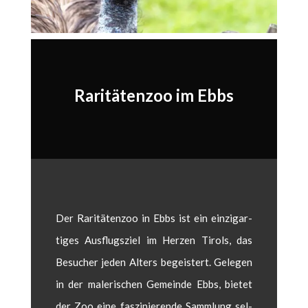
Raritätenzoo im Ebbs
Der Rar­itäten­zoo in Ebbs ist ein einzi­gar­
tiges Aus­flugsziel im Herzen Tirols, das
Besuch­er jeden Alters begeis­tert. Gele­gen
in der malerischen Gemeinde Ebbs, bietet
der Zoo eine faszinierende Samm­lung sel­