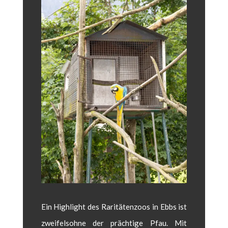
Ein High­light des Rar­itäten­zoos in Ebbs ist
zweifel­sohne der prächtige Pfau. Mit