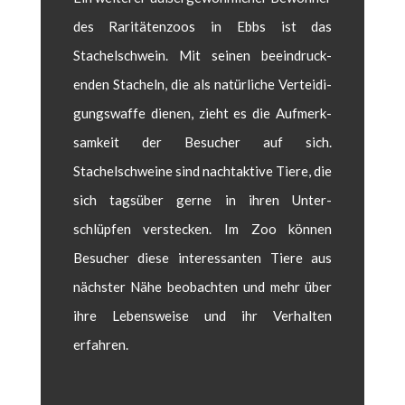
des Rar­itäten­zoos in Ebbs ist das
Stachelschwein. Mit seinen beein­druck­
enden Stacheln, die als natür­liche Vertei­di­
gungswaffe dienen, zieht es die Aufmerk­
samkeit der Besuch­er auf sich.
Stachelschweine sind nach­tak­tive Tiere, die
sich tagsüber gerne in ihren Unter­
schlüpfen ver­steck­en. Im Zoo kön­nen
Besuch­er diese inter­es­san­ten Tiere aus
näch­ster Nähe beobacht­en und mehr über
ihre Lebensweise und ihr Ver­hal­ten
erfahren.