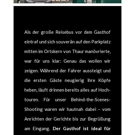
Als der große Reise­bus vor dem Gasthof
ein­traf und sich sou­verän auf den Park­platz
mit­ten im Ortskern von Thaur manövri­erte,
war für uns klar: Genau das wollen wir
zeigen. Während der Fahrer aussteigt und
die ersten Gäste neugierig ihre Köpfe
heben, läuft drin­nen bere­its alles auf Hoch­
touren. Für unser Behind-the-Scenes-
Shoot­ing waren wir haut­nah dabei – vom
Anricht­en der Gerichte bis zur Begrüßung
am Ein­gang.
Der Gasthof ist ide­al für