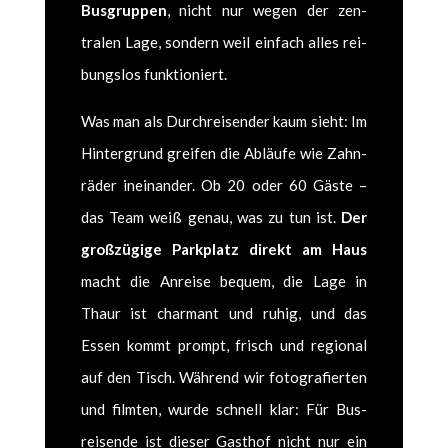
Bus­grup­pen
, nicht nur wegen der zen­
tralen Lage, son­dern weil ein­fach alles rei­
bungs­los funk­tion­iert.
Was man als Durchreisender kaum sieht: Im
Hin­ter­grund greifen die Abläufe wie Zah­n­
räder ineinan­der. Ob 20 oder 60 Gäste –
das Team weiß genau, was zu tun ist.
Der
großzügige Park­platz direkt am Haus
macht die Anreise bequem, die Lage in
Thaur ist char­mant und ruhig, und das
Essen kommt prompt, frisch und region­al
auf den Tisch. Während wir fotografierten
und filmten, wurde schnell klar: Für Bus­
reisende ist dieser Gasthof nicht nur ein