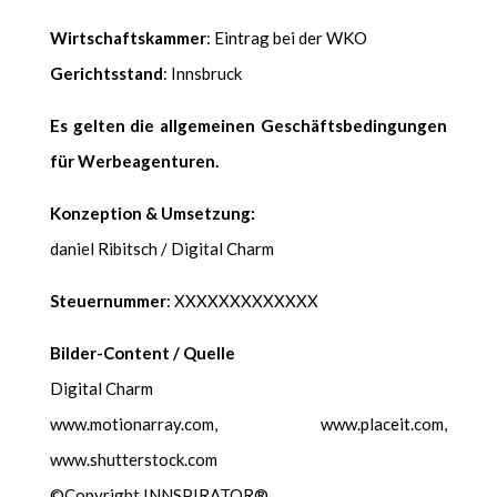
Wirtschaft­skam­mer
: Ein­trag bei der WKO
Gerichts­stand
: Inns­bruck
Es gel­ten die all­ge­meinen Geschäfts­be­din­gun­gen
für Wer­beagen­turen.
Konzep­tion & Umset­zung:
daniel Ribitsch / Dig­i­tal Charm
Steuer­num­mer
: XXXXXXXXXXXXX
Bilder-Con­tent / Quelle
Dig­i­tal Charm
www.motionarray.com, www.placeit.com,
www.shutterstock.com
©Copy­right INNSPIRATOR®