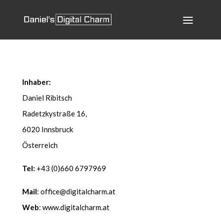
Inhab­er:
Daniel Ribitsch
Radet­zkys­traße 16,
6020 Inns­bruck
Öster­re­ich
Tel:
+43 (0)660 6797969
Mail
: office@digitalcharm.at
Web
: www.digitalcharm.at