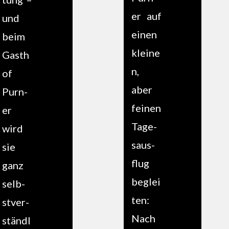
er auf
und
einen
beim
kleine
Gasth
n,
of
aber
Purn­
feinen
er
Tage­
wird
saus­
sie
flug
ganz
beglei
selb­
t­en:
stver­
Nach
ständl