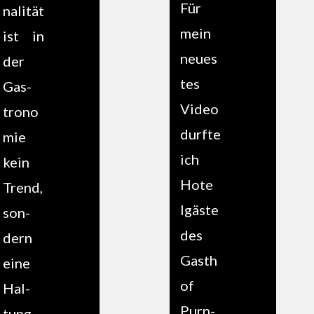
Für
n­al­ität
mein
ist in
neues
der
tes
Gas­
Video
trono
durfte
mie
ich
kein
Hote
Trend,
l­gäste
son­
des
dern
Gasth
eine
of
Hal­
Purn­
tung –