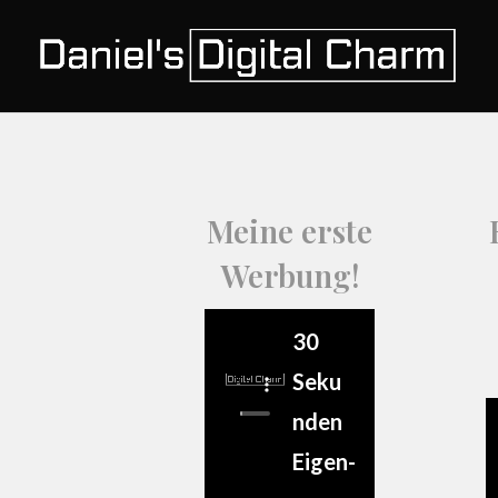
Meine erste
Werbung!
30
Seku
n­den
Eigen­