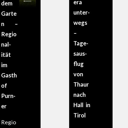
era
dem
unter­
Garte
wegs
n –
–
Regio
Tage­
n­al­
saus­
ität
flug
im
von
Gasth
Thaur
of
nach
Purn­
Hall in
er
Tirol
Regio