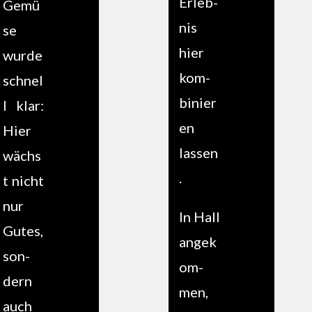
Erleb­
Gemü
nis
se
hier
wurde
kom­
schnel
binier
l klar:
en
Hier
lassen
wächs
.
t nicht
nur
In Hall
Gutes,
angek
son­
om­
dern
men,
auch