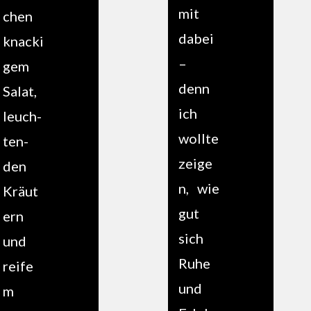
mit
chen
dabei
knack­i
–
gem
denn
Salat,
ich
leuch­
wollte
t­en­
zeige
den
n, wie
Kräut
gut
ern
sich
und
Ruhe
reife
und
m