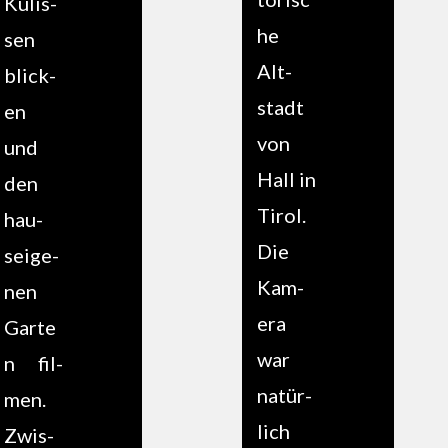
Kulis­
he
sen
Alt­
blick­
stadt
en
von
und
Hall in
den
Tirol.
hau­
Die
seige­
Kam­
nen
era
Garte
war
n fil­
natür­
men.
lich
Zwis­