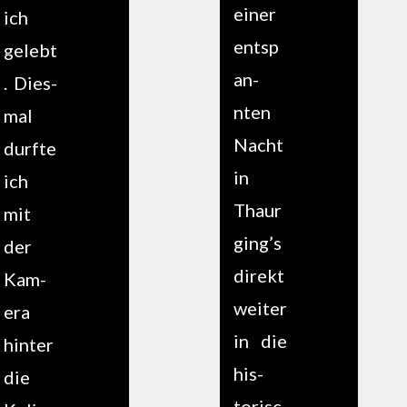
ein­er
ich
entsp
gelebt
an­
. Dies­
nten
mal
Nacht
durfte
in
ich
Thaur
mit
ging’s
der
direkt
Kam­
weit­er
era
in die
hin­ter
his­
die
torisc