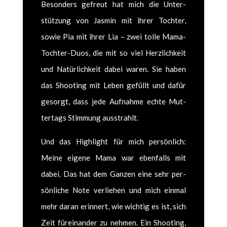
Beson­ders gefreut hat mich die Unter­
stützung von Jas­min mit ihrer Tochter,
sowie Pia mit ihrer Lia – zwei tolle Mama-
Tochter-Duos, die mit so viel Her­zlichkeit
und Natür­lichkeit dabei waren. Sie haben
das Shoot­ing mit Leben gefüllt und dafür
gesorgt, dass jede Auf­nahme echte Mut­
tertags Stim­mung ausstrahlt.
Und das High­light für mich per­sön­lich:
Meine eigene Mama war eben­falls mit
dabei. Das hat dem Ganzen eine sehr per­
sön­liche Note ver­liehen und mich ein­mal
mehr daran erin­nert, wie wichtig es ist, sich
Zeit füreinan­der zu nehmen. Ein Shoot­ing,