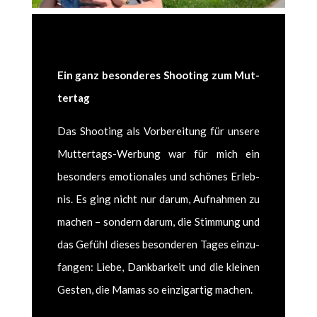
Ein ganz beson­deres Shoot­ing zum Mut­
tertag
Das Shoot­ing als Vor­bere­itung für unsere
Mut­tertags-Wer­bung war für mich ein
beson­ders emo­tionales und schönes Erleb­
nis. Es ging nicht nur darum, Auf­nah­men zu
machen – son­dern darum, die Stim­mung und
das Gefühl dieses beson­deren Tages einz­u­
fan­gen: Liebe, Dankbarkeit und die kleinen
Gesten, die Mamas so einzi­gar­tig machen.