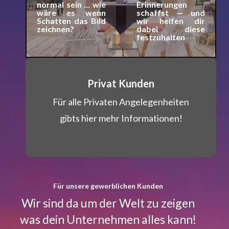
normal sein … wie
Erinnerungen
wäre es wenn
schaffst — und
Schatten das Bild
wir helfen dir
zeichnen?
dabei diese
festzuhalten
Privat Kunden
Für alle Pri­vat­en Angele­gen­heit­en
gibts hier mehr Infor­ma­tio­nen!
Für unsere gewerblichen Kunden
Wir sind da um der Welt zu zeigen
was dein Unternehmen alles kann!