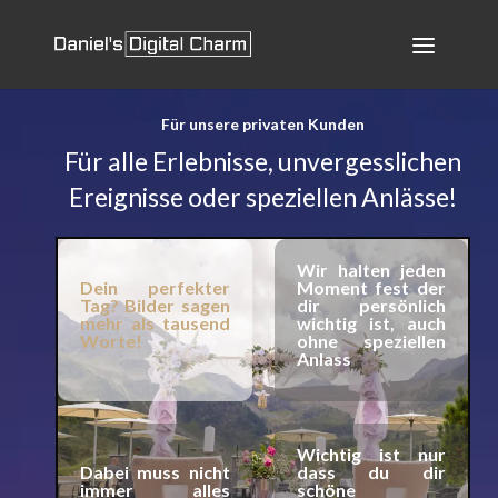
Für unsere privaten Kunden
Für alle Erleb­nisse, unvergesslichen
Ereignisse oder speziellen Anlässe!
Wir halten jeden
Dein perfekter
Moment fest der
Tag? Bilder sagen
dir persönlich
mehr als tausend
wichtig ist, auch
Worte!
ohne speziellen
Anlass
Wichtig ist nur
Dabei muss nicht
dass du dir
immer alles
schöne