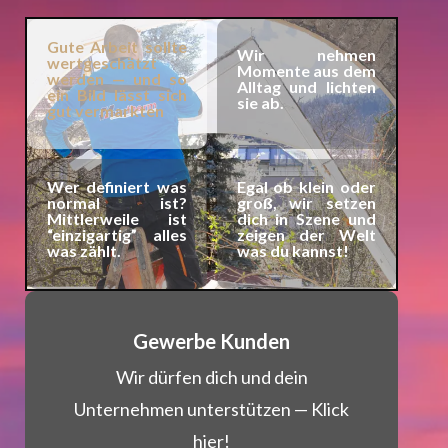
Gute Arbeit sollte
Wir nehmen
wertgeschätzt
Momente aus dem
werden — und so
Alltag und lichten
ein Bild lässt sich
sie ab.
gut vermarkten
Wer definiert was
Egal ob klein oder
normal ist?
groß, wir setzen
Mittlerweile ist
dich in Szene und
“einzigartig” alles
zeigen der Welt
was zählt.
was du kannst!
Gewerbe Kunden
Wir dür­fen dich und dein
Unternehmen unter­stützen — Klick
hier!